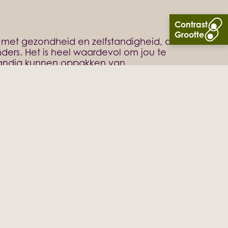
met gezondheid en zelfstandigheid, al
nders. Het is heel waardevol om jou te
tandig kunnen oppakken van
gen omgeving. Het is een avontuur van
an. Kleine adviezen kunnen het grote
n.
n leven hebben?