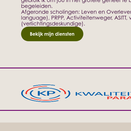
gebruik ik om jou in het grotere geheel te
begeleiden.
Afgeronde scholingen: Leven en Overleve
language), PRPP, Activiteitenweger, ASITT, v
(verlichtingsdeskundige).
Bekijk mijn diensten