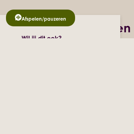
Afspelen/pauzeren
Kwaliteit van leven
Wil jij dit ook?
Dan is Vriend Ergotherapie
misschien wel wat voor jou!
Neem contact op