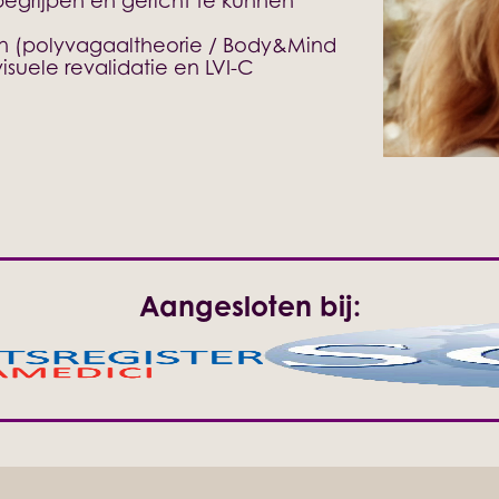
 begrijpen en gericht te kunnen
n (polyvagaaltheorie / Body&Mind
isuele revalidatie en LVI-C
Aangesloten bij: