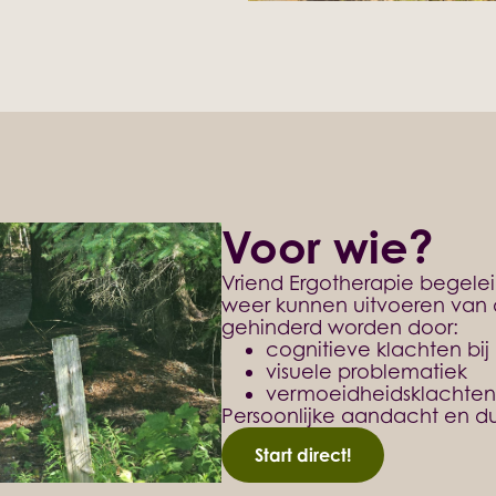
Voor wie?
Vriend Ergotherapie begelei
weer kunnen uitvoeren van da
gehinderd worden door:
cognitieve klachten bij
visuele problematiek
vermoeidheidsklachten
Persoonlijke aandacht en d
Start direct!