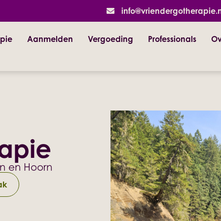
info@vriendergotherapie.n
pie
Aanmelden
Vergoeding
Professionals
Ov
rapie
en en Hoorn
ak