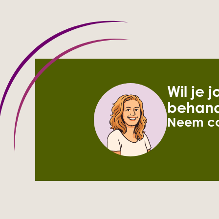
Wil je 
behand
Neem co