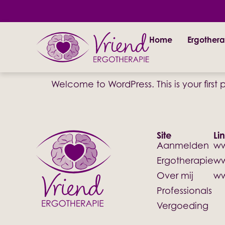
Hello world!
Welcome to WordPress. This is your first po
Home
Ergothera
Hello world!
Welcome to WordPress. This is your first po
Site
Li
Aanmelden
ww
Ergotherapie
ww
Over mij
ww
Professionals
Vergoeding