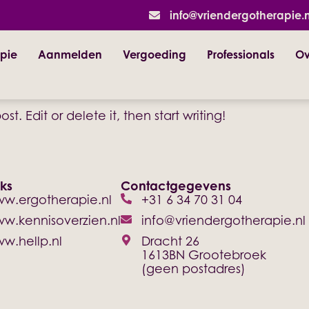
info@vriendergotherapie.n
st. Edit or delete it, then start writing!
pie
Aanmelden
Vergoeding
Professionals
Ov
st. Edit or delete it, then start writing!
nks
Contactgegevens
w.ergotherapie.nl
+31 6 34 70 31 04
w.kennisoverzien.nl
info@vriendergotherapie.nl
w.hellp.nl
Dracht 26
1613BN Grootebroek
(geen postadres)